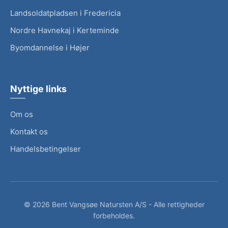
Landsoldatpladsen i Fredericia
Nordre Havnekaj i Kerteminde
Byomdannelse i Højer
Nyttige links
Om os
Kontakt os
Handelsbetingelser
Politik om beskyttelse af persondata
©
2026
Bent Vangsøe Natursten A/S - Alle rettigheder
forbeholdes.
Servicevilkår