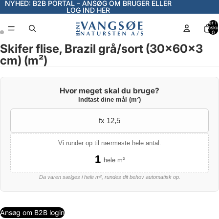
NYHED: B2B PORTAL – ANSØG OM BRUGER ELLER
NYHED: B2B PORTAL – ANSØG OM BRUGER ELLER
LOG IND HER
LOG IND HER
Varer i a
indkøbsku
0
Skifer flise, Brazil grå/sort (30x60x3
Åbn
Åbn
cm) (m²)
billede
billede
i
i
fuld
fuld
Hvor meget skal du bruge?
skærm
skærm
Indtast dine mål (m²)
Vi runder op til nærmeste hele antal:
1
hele m²
Da varen sælges i hele m², rundes dit behov automatisk op.
Ansøg om B2B login