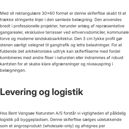
Med sit rektangulære 30x60 format er denne skiferflise skabt til at
trække stringente linjer i den samlede belægning. Den anvendes
bredt i professionelle projekter, herunder anlæg af repræsentative
gangarealer, eksklusive terrasser ved erhvervsdomiciler, kommunale
torve og moderne landskabsarkitektur. Den 3 cm tykke profil gør
stenen særligt velegnet til gangtrafik og lette belastninger. For at
fuldende det arkitektoniske udtryk kan skiferfliserne med fordel
kombineres med andre
fliser i natursten
eller indrammes af robust
kantsten
for at skabe klare afgrænsninger og niveauspring i
belægningen.
Levering og logistik
Hos Bent Vangsøe Natursten A/S forstår vi vigtigheden af pålidelig
logistik på byggepladsen. Denne skiferflise sælges udelukkende
som et engrosprodukt (wholesale-only) og afregnes per