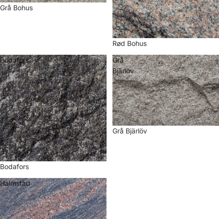
Grå Bohus
Rød Bohus
Bodafors
Grå
Bjärlöv
Grå Bjärlöv
Bodafors
Halmstad