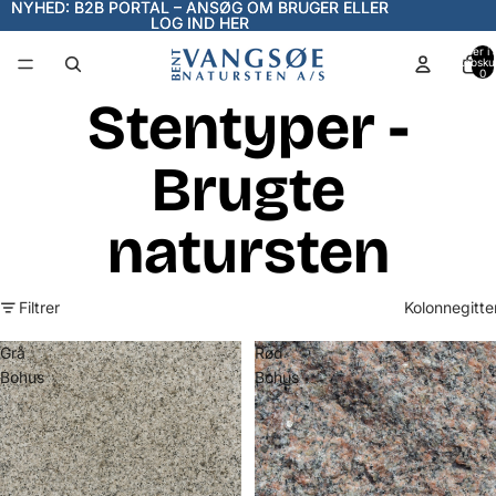
NYHED: B2B PORTAL – ANSØG OM BRUGER ELLER
NYHED: B2B PORTAL – ANSØG OM BRUGER ELLER
LOG IND HER
LOG IND HER
Varer i a
indkøbsku
0
Stentyper -
Brugte
natursten
Filtrer
Kolonnegitte
Grå
Rød
Bohus
Bohus