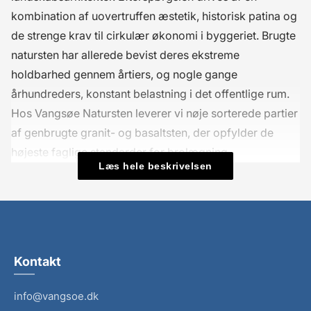
kombination af uovertruffen æstetik, historisk patina og
de strenge krav til cirkulær økonomi i byggeriet. Brugte
natursten har allerede bevist deres ekstreme
holdbarhed gennem årtiers, og nogle gange
århundreders, konstant belastning i det offentlige rum.
Hos Vangsøe Natursten leverer vi nøje sorterede partier
af genbrugte granit- og basaltsten, der opfylder de
højeste faglige standarder for brolægning.
Læs hele beskrivelsen
At vælge brugte materialer er ikke blot et spørgsmål om
at opnå et specifikt, rustikt udtryk fra dag ét; det er en
strategisk beslutning, der markant forbedrer et projekts
livscyklusanalyse (LCA). For professionelle aktører, der
arbejder med DGNB-certificerede projekter, udgør
Kontakt
genanvendte natursten en massiv fordel. Uanset om
info@vangsoe.dk
opgaven lyder på en komplet byfornyelse, restaurering