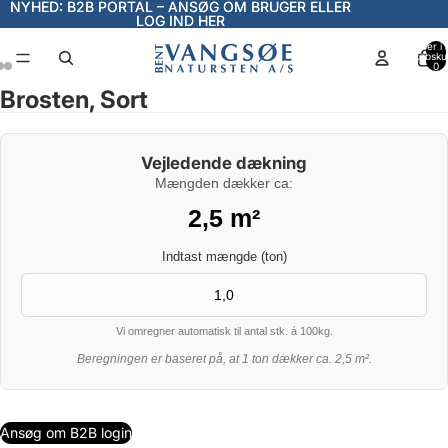
NYHED: B2B PORTAL – ANSØG OM BRUGER ELLER
NYHED: B2B PORTAL – ANSØG OM BRUGER ELLER
LOG IND HER
LOG IND HER
Varer i a
indkøbsku
0
Brosten, Sort
Åbn
Åbn
Åbn
billede
billede
billede
i
i
i
Vejledende dækning
fuld
fuld
fuld
Mængden dækker ca:
skærm
skærm
skærm
2,5
m²
Indtast mængde (ton)
Vi omregner automatisk til antal stk. á 100kg.
Beregningen er baseret på, at 1 ton dækker ca. 2,5 m².
Ansøg om B2B login