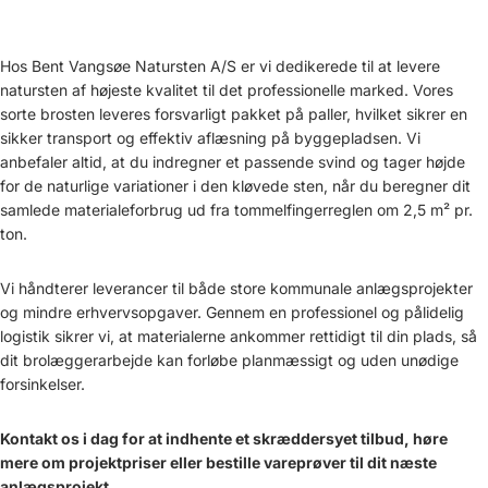
Hos Bent Vangsøe Natursten A/S er vi dedikerede til at levere
natursten af højeste kvalitet til det professionelle marked. Vores
sorte brosten leveres forsvarligt pakket på paller, hvilket sikrer en
sikker transport og effektiv aflæsning på byggepladsen. Vi
anbefaler altid, at du indregner et passende svind og tager højde
for de naturlige variationer i den kløvede sten, når du beregner dit
samlede materialeforbrug ud fra tommelfingerreglen om 2,5 m² pr.
ton.
Vi håndterer leverancer til både store kommunale anlægsprojekter
og mindre erhvervsopgaver. Gennem en professionel og pålidelig
logistik sikrer vi, at materialerne ankommer rettidigt til din plads, så
dit brolæggerarbejde kan forløbe planmæssigt og uden unødige
forsinkelser.
Kontakt os i dag for at indhente et skræddersyet tilbud, høre
mere om projektpriser eller bestille vareprøver til dit næste
anlægsprojekt.