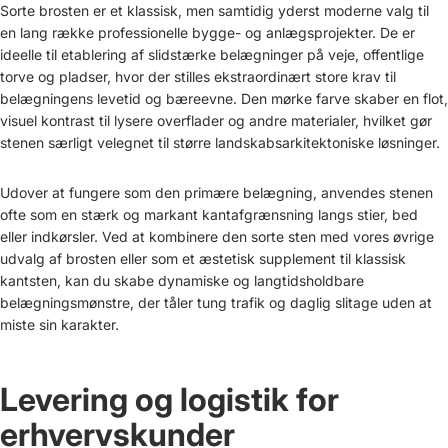
Sorte brosten er et klassisk, men samtidig yderst moderne valg til
en lang række professionelle bygge- og anlægsprojekter. De er
ideelle til etablering af slidstærke belægninger på veje, offentlige
torve og pladser, hvor der stilles ekstraordinært store krav til
belægningens levetid og bæreevne. Den mørke farve skaber en flot,
visuel kontrast til lysere overflader og andre materialer, hvilket gør
stenen særligt velegnet til større landskabsarkitektoniske løsninger.
Udover at fungere som den primære belægning, anvendes stenen
ofte som en stærk og markant kantafgrænsning langs stier, bed
eller indkørsler. Ved at kombinere den sorte sten med vores øvrige
udvalg af
brosten
eller som et æstetisk supplement til klassisk
kantsten
, kan du skabe dynamiske og langtidsholdbare
belægningsmønstre, der tåler tung trafik og daglig slitage uden at
miste sin karakter.
Levering og logistik for
erhvervskunder