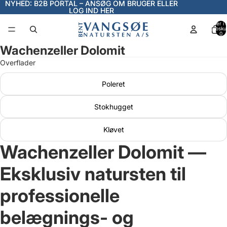
NYHED: B2B PORTAL – ANSØG OM BRUGER ELLER
NYHED: B2B PORTAL – ANSØG OM BRUGER ELLER
LOG IND HER
LOG IND HER
Varer i a
indkøbsku
0
Wachenzeller Dolomit
Åbn
billede
Overflader
i
fuld
Poleret
skærm
Stokhugget
Kløvet
Wachenzeller Dolomit —
Eksklusiv natursten til
professionelle
belægnings- og