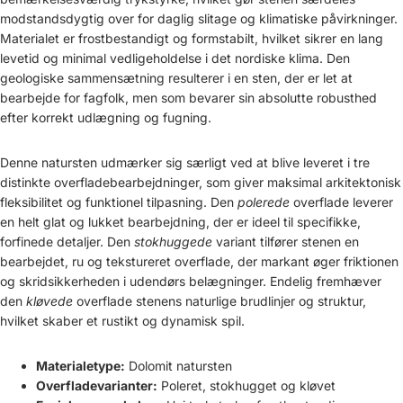
modstandsdygtig over for daglig slitage og klimatiske påvirkninger.
Materialet er frostbestandigt og formstabilt, hvilket sikrer en lang
levetid og minimal vedligeholdelse i det nordiske klima. Den
geologiske sammensætning resulterer i en sten, der er let at
bearbejde for fagfolk, men som bevarer sin absolutte robusthed
efter korrekt udlægning og fugning.
Denne natursten udmærker sig særligt ved at blive leveret i tre
distinkte overfladebearbejdninger, som giver maksimal arkitektonisk
fleksibilitet og funktionel tilpasning. Den
polerede
overflade leverer
en helt glat og lukket bearbejdning, der er ideel til specifikke,
forfinede detaljer. Den
stokhuggede
variant tilfører stenen en
bearbejdet, ru og tekstureret overflade, der markant øger friktionen
og skridsikkerheden i udendørs belægninger. Endelig fremhæver
den
kløvede
overflade stenens naturlige brudlinjer og struktur,
hvilket skaber et rustikt og dynamisk spil.
Materialetype:
Dolomit natursten
Overfladevarianter:
Poleret, stokhugget og kløvet