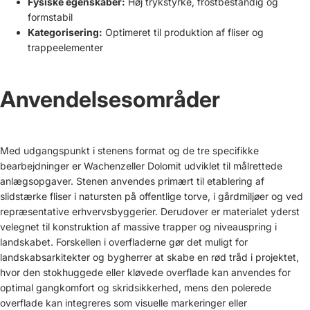
Fysiske egenskaber:
Høj trykstyrke, frostbestandig og
formstabil
Kategorisering:
Optimeret til produktion af fliser og
trappeelementer
Anvendelsesområder
Med udgangspunkt i stenens format og de tre specifikke
bearbejdninger er Wachenzeller Dolomit udviklet til målrettede
anlægsopgaver. Stenen anvendes primært til etablering af
slidstærke
fliser i natursten
på offentlige torve, i gårdmiljøer og ved
repræsentative erhvervsbyggerier. Derudover er materialet yderst
velegnet til konstruktion af massive
trapper
og niveauspring i
landskabet. Forskellen i overfladerne gør det muligt for
landskabsarkitekter og bygherrer at skabe en rød tråd i projektet,
hvor den stokhuggede eller kløvede overflade kan anvendes for
optimal gangkomfort og skridsikkerhed, mens den polerede
overflade kan integreres som visuelle markeringer eller