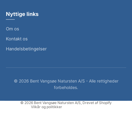
Nyttige links
Om os
Kontakt os
Handelsbetingelser
Politik om beskyttelse af persondata
©
2026
Bent Vangsøe Natursten A/S - Alle rettigheder
forbeholdes.
Servicevilkår
Kontaktinformation
© 2026
Bent Vangsøe Natursten A/S
, Drevet af Shopify
Vilkår og politikker