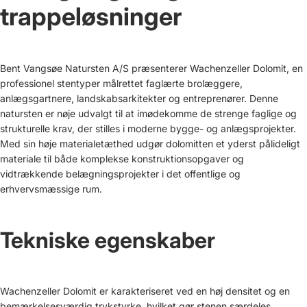
trappeløsninger
Bent Vangsøe Natursten A/S præsenterer Wachenzeller Dolomit, en
professionel stentyper målrettet faglærte brolæggere,
anlægsgartnere, landskabsarkitekter og entreprenører. Denne
natursten er nøje udvalgt til at imødekomme de strenge faglige og
strukturelle krav, der stilles i moderne bygge- og anlægsprojekter.
Med sin høje materialetæthed udgør dolomitten et yderst pålideligt
materiale til både komplekse konstruktionsopgaver og
vidtrækkende belægningsprojekter i det offentlige og
erhvervsmæssige rum.
Tekniske egenskaber
Wachenzeller Dolomit er karakteriseret ved en høj densitet og en
bemærkelsesværdig trykstyrke, hvilket gør stenen særdeles